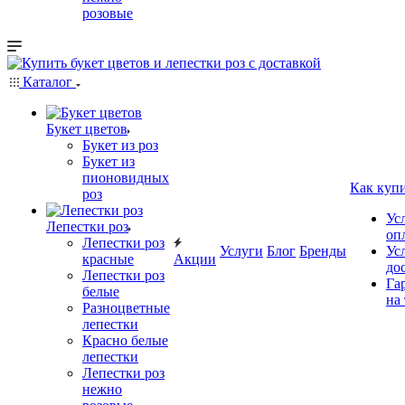
розовые
Каталог
Букет цветов
Букет из роз
Букет из
пионовидных
Как куп
роз
Ус
Лепестки роз
оп
Лепестки роз
Услуги
Блог
Бренды
Ус
красные
Акции
до
Лепестки роз
Га
белые
на
Разноцветные
лепестки
Красно белые
лепестки
Лепестки роз
нежно