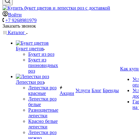
Войти
+7 9268981979
Заказать звонок
Каталог
Букет цветов
Букет из роз
Букет из
пионовидных
Как куп
роз
Ус
Лепестки роз
оп
Лепестки роз
Услуги
Блог
Бренды
Ус
красные
Акции
до
Лепестки роз
Га
белые
на
Разноцветные
лепестки
Красно белые
лепестки
Лепестки роз
нежно