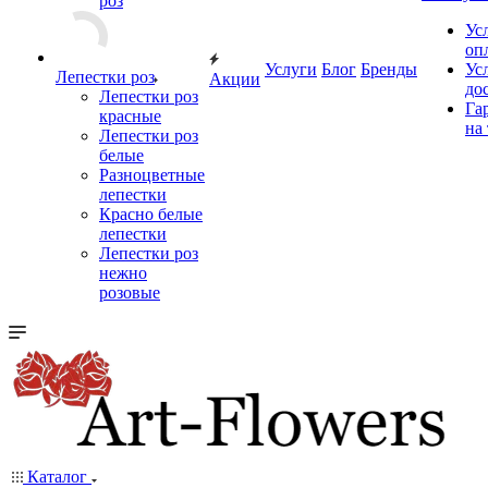
роз
Ус
оп
Услуги
Блог
Бренды
Ус
Лепестки роз
Акции
до
Лепестки роз
Га
красные
на
Лепестки роз
белые
Разноцветные
лепестки
Красно белые
лепестки
Лепестки роз
нежно
розовые
Каталог