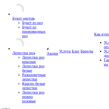
Букет цветов
Букет из роз
Букет из
пионовидных
Как куп
роз
Ус
оп
Услуги
Блог
Бренды
Ус
Лепестки роз
Акции
до
Лепестки роз
Га
красные
на
Лепестки роз
белые
Разноцветные
лепестки
Красно белые
лепестки
Лепестки роз
нежно
розовые